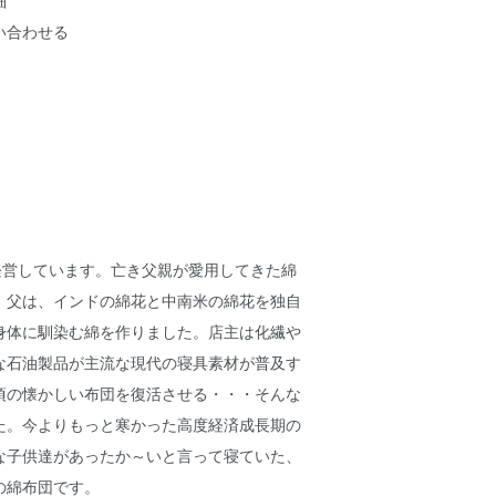
細
い合わせる
経営しています。亡き父親が愛用してきた綿
。父は、インドの綿花と中南米の綿花を独自
身体に馴染む綿を作りました。店主は化繊や
な石油製品が主流な現代の寝具素材が普及す
頃の懐かしい布団を復活させる・・・そんな
た。今よりもっと寒かった高度経済成長期の
な子供達があったか～いと言って寝ていた、
の綿布団です。