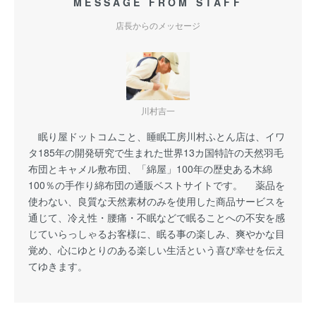
MESSAGE FROM STAFF
店長からのメッセージ
川村吉一
眠り屋ドットコムこと、睡眠工房川村ふとん店は、イワ
タ185年の開発研究で生まれた世界13カ国特許の天然羽毛
布団とキャメル敷布団、「綿屋」100年の歴史ある木綿
100％の手作り綿布団の通販ベストサイトです。 薬品を
使わない、良質な天然素材のみを使用した商品サービスを
通じて、冷え性・腰痛・不眠などで眠ることへの不安を感
じていらっしゃるお客様に、眠る事の楽しみ、爽やかな目
覚め、心にゆとりのある楽しい生活という喜び幸せを伝え
てゆきます。